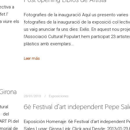
ectiva a
et l’
Fotografies de la inauguració Aquí us presento varies
 viure els
fotografies de la inauguració de la exposició col·lecti
us vaig anunciar fa uns dies: Exilis. En aquest nou pro
l’Associació Cultural Populart hem participat 23 artiste
plàstics amb exemplars…
Leer más
Girona
23/01/2013
Exposiciones
6è Festival d’art independent Pepe Sal
tural
· del
ART Pl.del
Exposición Homenaje: 6è Festival d’art independent 
morial de
Sales Lugar: Girona Link: Click aquí Desde: 2013-01-23 