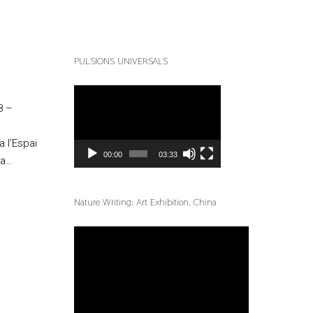
PULSIONS UNIVERSALS
Reproductor
de
8 –
vídeo
a l’Espai
00:00
03:33
va…
Nature Writing: Art Exhibition. China