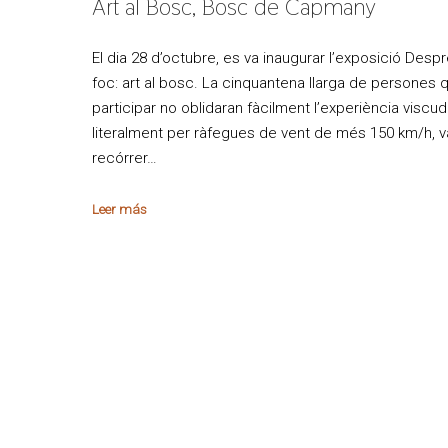
Art al Bosc, Bosc de Capmany
El dia 28 d’octubre, es va inaugurar l’exposició Desp
foc: art al bosc. La cinquantena llarga de persones q
participar no oblidaran fàcilment l’experiència viscud
literalment per ràfegues de vent de més 150 km/h, 
recórrer…
Leer más