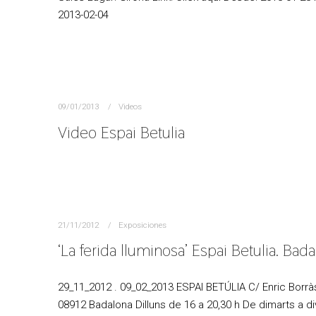
2013-02-04
09/01/2013
Videos
Video Espai Betulia
21/11/2012
Exposiciones
‘La ferida lluminosa’ Espai Betulia. Bad
29_11_2012 . 09_02_2013 ESPAI BETÚLIA C/ Enric Borràs
08912 Badalona Dilluns de 16 a 20,30 h De dimarts a d