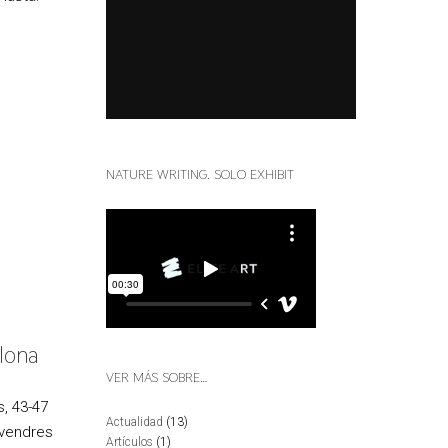
NATURE WRITING. SOLO EXHIBIT
alona
VER MÁS SOBRE…
, 43-47
Actualidad
(13)
ivendres
Artículos
(1)