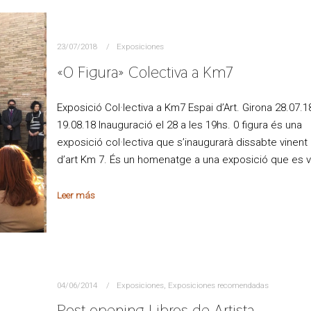
23/07/2018
Exposiciones
«0 Figura» Colectiva a Km7
Exposició Col·lectiva a Km7 Espai d’Art. Girona 28.07.1
19.08.18 Inauguració el 28 a les 19hs. 0 figura és una
exposició col·lectiva que s’inaugurarà dissabte vinent 
d’art Km 7. És un homenatge a una exposició que es 
Leer más
04/06/2014
Exposiciones
,
Exposiciones recomendadas
Post opening Libros de Artista