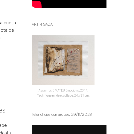
va que ja
ART 4 GAZA
jecte de
s
Assumpció MATEU Emocions, 2014.
Technique mixte et collage. 24 x 31 cm.
es
Telenotícies comarques. 29/11/2023
Pepe
Hasta: