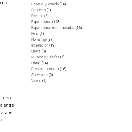
b un
Bosque Quemado
(14)
Concierto
(1)
Eventos
(2)
Exposiciones
(148)
Exposiciones recomendadas
(13)
Feria
(1)
Homenaje
(9)
Inspiración
(19)
Libros
(3)
Museos y Galerías
(7)
Obras
(14)
Recomendaciones
(16)
Showroom
(3)
Videos
(1)
retodo
a entre
a árabe
s