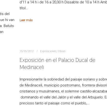
d’11 a 14 h i de 16 a 20,30 h Dissabte de 10 a 14 h Am
títol…
rés del
ue hi van
Leer más
a. Batuts
van
15/05/2012
Exposiciones
,
Obras
Exposición en el Palacio Ducal de
Medinaceli
Impresionante la sobriedad del paisaje soriano y sob
de Medinaceli, municipio postromano, frontera divisori
cristianos y musulmanes, el solemne castillo-alcazab
dominando el valle del Jalón y el valle del Arbujuelo. E
precioso tanto el paisaje como el pueblo,…