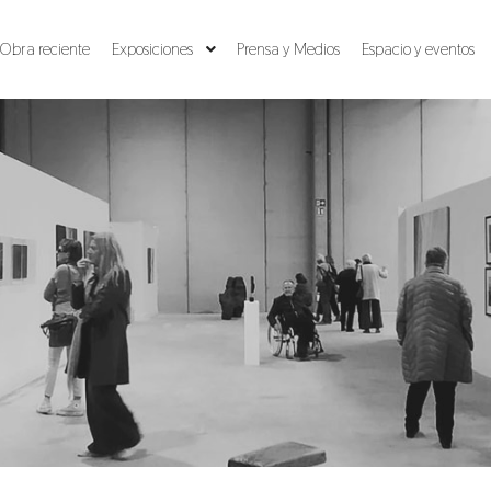
Obra reciente
Exposiciones
Prensa y Medios
Espacio y eventos
chivo de la etiqueta:
Exposición colecti