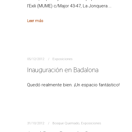
l’Exili (MUME) c/Major 43-47, La Jonquera.…
Leer más
05/12/2012
Exposiciones
Inauguración en Badalona
Quedó realmente bien. ¡Un espacio fantástico!
31/10/2012
Bosque Quemado
,
Exposiciones