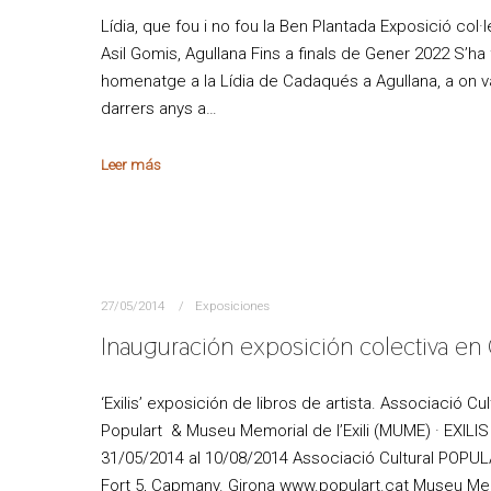
Lídia, que fou i no fou la Ben Plantada Exposició col·l
Asil Gomis, Agullana Fins a finals de Gener 2022 S’ha f
homenatge a la Lídia de Cadaqués a Agullana, a on va
darrers anys a…
Leer más
27/05/2014
Exposiciones
Inauguración exposición colectiva en 
‘Exilis’ exposición de libros de artista. Associació Cul
Populart & Museu Memorial de l’Exili (MUME) · EXILIS 
31/05/2014 al 10/08/2014 Associació Cultural POPUL
Fort 5, Capmany. Girona www.populart.cat Museu Me