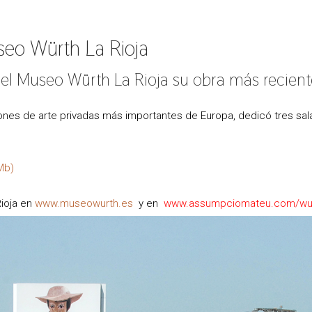
eo Würth La Rioja
l Museo Würth La Rioja su obra más recient
iones de arte privadas más importantes de Europa, dedicó tres s
Mb)
ioja en
www.museowurth.es
y en
www.assumpciomateu.com/wu