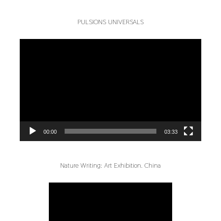
PULSIONS UNIVERSALS
Reproductor
de
vídeo
00:00
03:33
Nature Writing: Art Exhibition. China