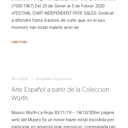
(1935-1967) Del 25 de Gener al 5 de Febrer 2020.
«FESTIVAL D’ART INDEPENDENT PEPE SALES: Dedicat
a difondre l’obra d’autors de culte que, en el seu
moment, han estat maleïts arrel de…
Leer más
08/12/2019
Actualidad
,
Exposiciones
Arte Español a partir de la Colección
Würth.
Museo Würth-La Rioja 30/11/19 – 18/10/20Ver página
web del Museo És un honor haver estat escollida per
participar en aquesta gran exposició, comisariada per