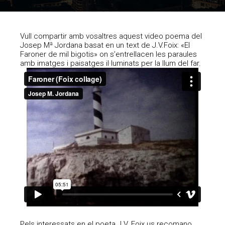
Vull compartir amb vosaltres aquest video poema del
Josep Mª Jordana basat en un text de J.V.Foix: «El
Faroner de mil bigotis» on s’entrellacen les paraules
amb imatges i paisatges il·luminats per la llum del far.
Pels interessats en el poeta J.V. Foix us recomano