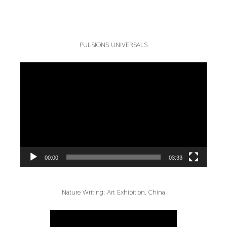
PULSIONS UNIVERSALS
Reproductor
de
vídeo
00:00
03:33
Nature Writing: Art Exhibition. China