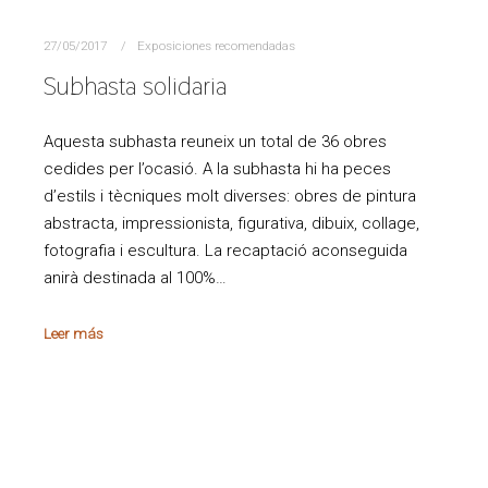
27/05/2017
Exposiciones recomendadas
Subhasta solidaria
Aquesta subhasta reuneix un total de 36 obres
cedides per l’ocasió. A la subhasta hi ha peces
d’estils i tècniques molt diverses: obres de pintura
abstracta, impressionista, figurativa, dibuix, collage,
fotografia i escultura. La recaptació aconseguida
anirà destinada al 100%…
Leer más