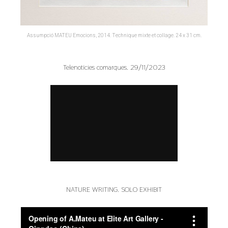
Assumpció MATEU Emocions, 2014. Technique mixte et collage. 24 x 31 cm.
Telenotícies comarques. 29/11/2023
NATURE WRITING. SOLO EXHIBIT