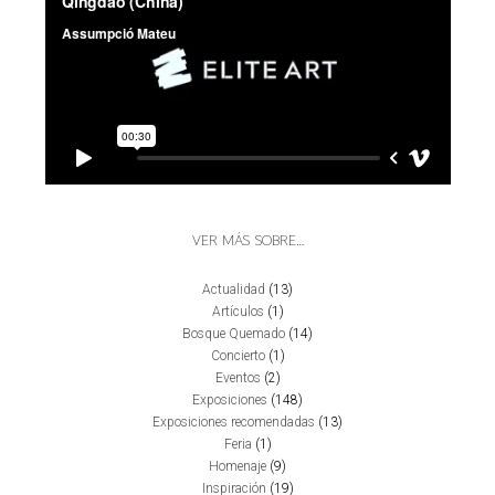
VER MÁS SOBRE…
Actualidad
(13)
Artículos
(1)
Bosque Quemado
(14)
Concierto
(1)
Eventos
(2)
Exposiciones
(148)
Exposiciones recomendadas
(13)
Feria
(1)
Homenaje
(9)
Inspiración
(19)