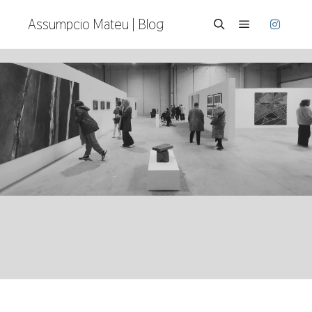
Assumpcio Mateu | Blog
Menú princi
Buscar
Archivo de la etiqueta:
subhasta