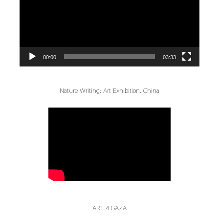
00:00
03:33
Nature Writing: Art Exhibition. China
ART 4 GAZA