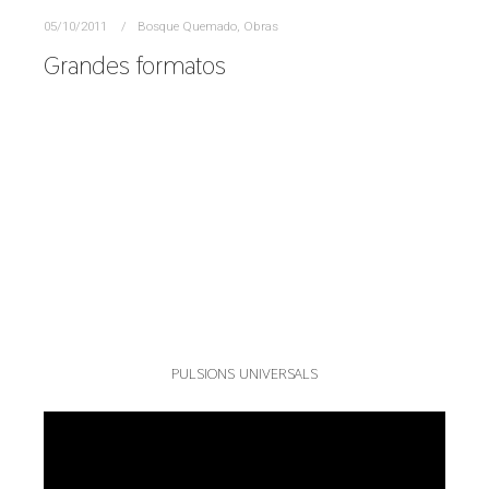
05/10/2011
Bosque Quemado
,
Obras
Grandes formatos
PULSIONS UNIVERSALS
Reproductor
de
vídeo