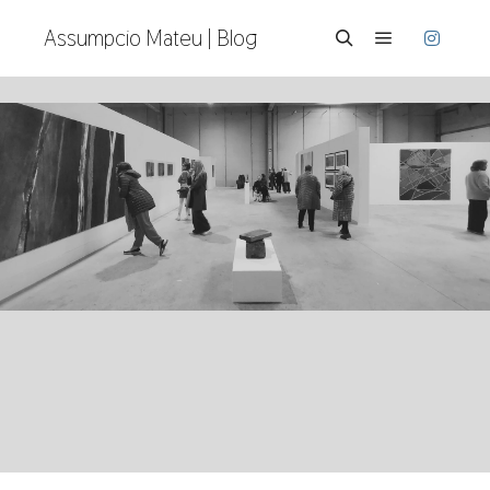
Assumpcio Mateu | Blog
Menú princi
Buscar
Archivo de la etiqueta:
grandes
formatos