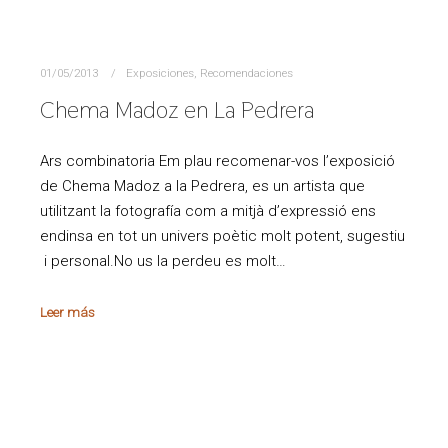
01/05/2013
Exposiciones
,
Recomendaciones
Chema Madoz en La Pedrera
Ars combinatoria Em plau recomenar-vos l’exposició
de Chema Madoz a la Pedrera, es un artista que
utilitzant la fotografía com a mitjà d’expressió ens
endinsa en tot un univers poètic molt potent, sugestiu
i personal.No us la perdeu es molt…
Leer más