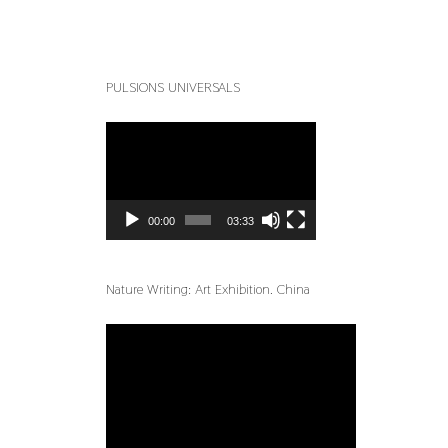
PULSIONS UNIVERSALS
Reproductor
de
vídeo
00:00
03:33
Nature Writing: Art Exhibition. China