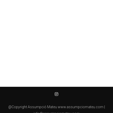
@Copyright Assumpció Mateu
www.assumpciomateu.com |