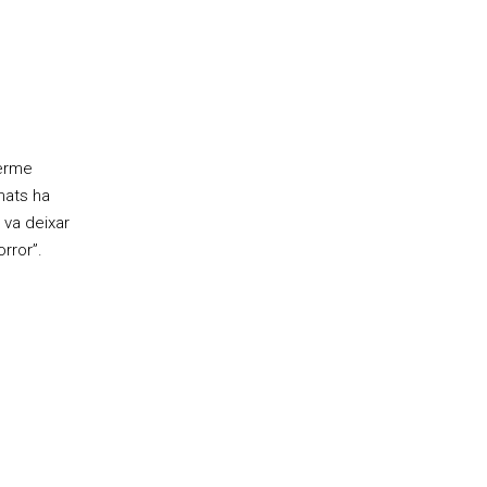
terme
mats ha
 va deixar
orror”.