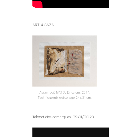
ART 4 GAZA
Assumpció MATEU Emocions, 2014.
Technique mixte et collage. 24 x 31 cm.
Telenotícies comarques. 29/11/2023