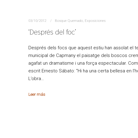
03/10/2012
Bosque Quemado
,
Exposiciones
‘Després del foc’
Després dels focs que aquest estiu han assolat el 
municipal de Capmany el paisatge dels boscos cre
agafat un dramatisme i una força espectacular. Com
escrit Ernesto Sábato: “Hi ha una certa bellesa en l’h
L’obra…
Leer más