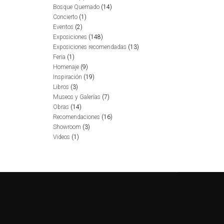
Bosque Quemado
(14)
Concierto
(1)
Eventos
(2)
Exposiciones
(148)
Exposiciones recomendadas
(13)
Feria
(1)
Homenaje
(9)
Inspiración
(19)
Libros
(3)
Museos y Galerías
(7)
Obras
(14)
Recomendaciones
(16)
Showroom
(3)
Videos
(1)