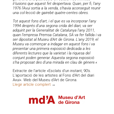
il·lusions que aquest fet despertava. Quan, per fi, l’any
1976 l’Avui sortia a la venda, s’havia aconseguit reunir
una col·lecció de gairebé quatre-centes obres.
Tot aquest fons d’art, i el que es va incorporar l’any
1994 després d’una segona crida del diari, va ser
adquirit per la Generalitat de Catalunya l’any 2011,
quan l’empresa Premsa Catalana, SA va fer fallida i va
ser dipositat al Museu d’Art de Girona. L’any 2019, el
Museu va començar a indagar en aquest fons i va
presentar una primera exposició dedicada a les
diferents lectures que la varietat i la riquesa del
conjunt poden generar. Aquesta segona exposició
s’ha proposat des d’una mirada en clau de gènere.
«
Extracte de l’article «Esclats d’un instant, 90’s.
L’aportació de les artistes al Fons d’Art del diari
Avui». Web del Museu d’Art de Girona.
Llegir article complert
→