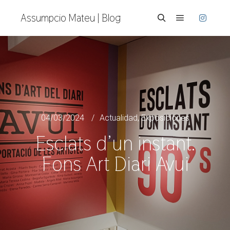
Assumpcio Mateu | Blog
04/03/2024
Actualidad
,
Exposiciones
Esclats d’un instant.
Fons Art Diari Avui