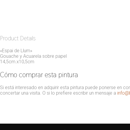
Product Details
«Espai de Llum»
Gouache y Acuarela sobre papel
14,5cm.x10,5cm
Cómo comprar esta pintura
Si está interesado en adquirir esta pintura puede ponerse en conta
concertar una visita. O si lo prefiere escribir un mensaje a
info@